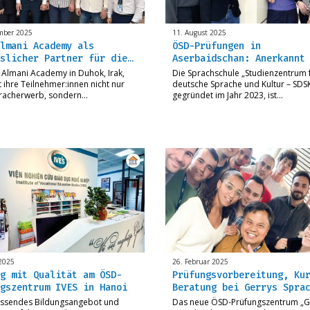
mber 2025
11. August 2025
lmani Academy als
ÖSD-Prüfungen in
slicher Partner für die…
Aserbaidschan: Anerkannt
 Almani Academy in Duhok, Irak,
Die Sprachschule „Studienzentrum 
t ihre Teilnehmer:innen nicht nur
deutsche Sprache und Kultur – SDSK
racherwerb, sondern…
gegründet im Jahr 2023, ist…
2025
26. Februar 2025
g mit Qualität am ÖSD-
Prüfungsvorbereitung, Ku
gszentrum IVES in Hanoi
Beratung bei Gerrys Spra
assendes Bildungsangebot und
Das neue ÖSD-Prüfungszentrum „G