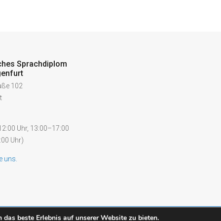
ches Sprachdiplom
enfurt
raße 102
t
2:00 Uhr, 13:00–17:00
:00 Uhr)
e uns.
das beste Erlebnis auf unserer Website zu bieten.