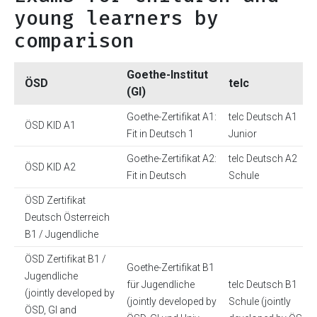
young learners by
comparison
Goethe-Institut
ÖSD
telc
(GI)
Goethe-Zertifikat A1:
telc Deutsch A1
ÖSD KID A1
Fit in Deutsch 1
Junior
Goethe-Zertifikat A2:
telc Deutsch A2
ÖSD KID A2
Fit in Deutsch
Schule
ÖSD Zertifikat
Deutsch Österreich
B1 / Jugendliche
ÖSD Zertifikat B1 /
Goethe-Zertifikat B1
Jugendliche
für Jugendliche
telc Deutsch B1
(jointly developed by
(jointly developed by
Schule (jointly
ÖSD, GI and