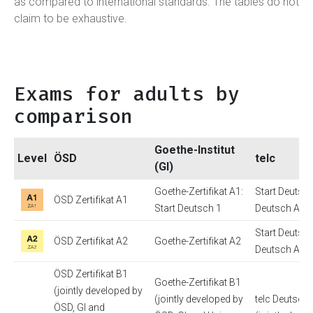
as compared to international standards. The tables do not
claim to be exhaustive.
Exams for adults by
comparison
Goethe-Institut
Level
ÖSD
telc
(GI)
Goethe-Zertifikat A1:
Start Deutsch 
ÖSD Zertifikat A1
Start Deutsch 1
Deutsch A1
Start Deutsch 
ÖSD Zertifikat A2
Goethe-Zertifikat A2
Deutsch A2
ÖSD Zertifikat B1
Goethe-Zertifikat B1
(jointly developed by
(jointly developed by
telc Deutsch
ÖSD, GI and