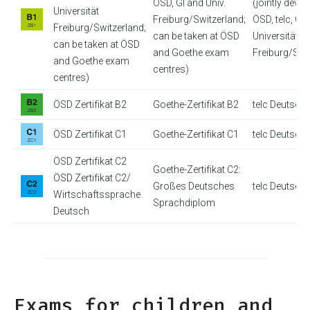
ÖSD, GI and Univ.
(jointly deve
Universität
Freiburg/Switzerland;
ÖSD, telc, GI
Freiburg/Switzerland;
can be taken at ÖSD
Universität
can be taken at ÖSD
and Goethe exam
Freiburg/Swi
and Goethe exam
centres)
centres)
ÖSD Zertifikat B2
Goethe-Zertifikat B2
telc Deutsch
ÖSD Zertifikat C1
Goethe-Zertifikat C1
telc Deutsch
ÖSD Zertifikat C2
Goethe-Zertifikat C2:
ÖSD Zertifikat C2/
Großes Deutsches
telc Deutsch
Wirtschaftssprache
Sprachdiplom
Deutsch
Exams for children and