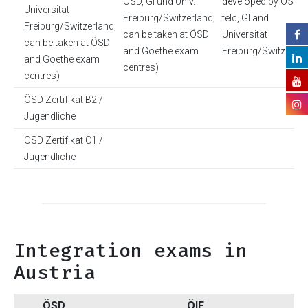
ÖSD, GI und Univ.
developed by ÖSD,
Universität
Freiburg/Switzerland;
telc, GI and
Freiburg/Switzerland;
can be taken at ÖSD
Universität
can be taken at ÖSD
and Goethe exam
Freiburg/Switzerlan
and Goethe exam
centres)
centres)
ÖSD Zertifikat B2 /
Jugendliche
ÖSD Zertifikat C1 /
Jugendliche
Integration exams in
Austria
ÖSD
ÖIF