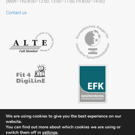
(Mon–Thu 8:00–12:00, 13:00–17:00, Fri 8:00–14:00)
Contact us
We are using cookies to give you the best experience on our
website.
Contact
Legal notice
Privacy policy
FAQs
Downloads
You can find out more about which cookies we are using or
switch them off in
settings
.
Members’ area