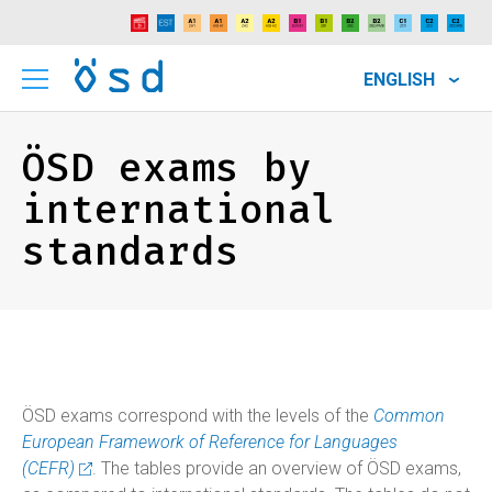
ENGLISH
ÖSD exams by
international
standards
ÖSD exams correspond with the levels of the
Common
European Framework of Reference for Languages
(CEFR)
. The tables provide an overview of ÖSD exams,