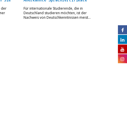
n Sie
Anerkannte Sprachzertifikate
 der
Für internationale Studierende, die in
iner
Deutschland studieren möchten, ist der
Nachweis von Deutschkenntnissen meist…