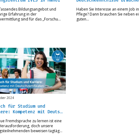
ungszentrum IVES in Hanoi
Deutschkenntnisse brauche
fassendes Bildungsangebot und
Haben Sie Interesse an einem Job in
hrige Erfahrung in der
Pflege? Dann brauchen Sie neben e
vermittlung sind für das „Forschu…
guten…
ober 2024
sch für Studium und
iere: Kompetenz mit Deuts…
eue Fremdsprache zu lernen ist eine
Herausforderung, doch unsere
gsteilnehmenden beweisen tagtäg…