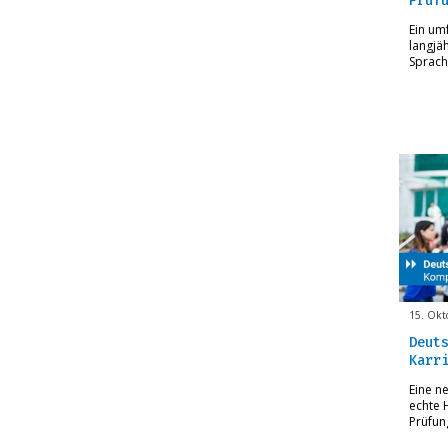
Prüf
Ein um
langjä
Sprach
15. Okt
Deut
Karr
Eine n
echte 
Prüfun