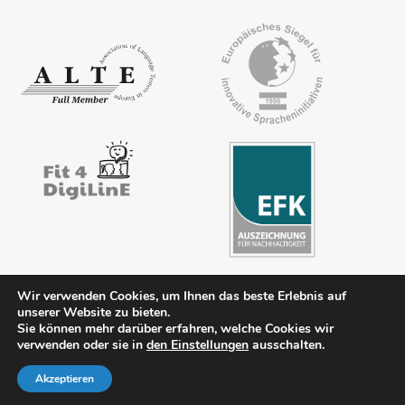
Wir verwenden Cookies, um Ihnen das beste Erlebnis auf
unserer Website zu bieten.
Impressum
Kontakt
AGB
Datenschutz
FAQ
Downloads
Sie können mehr darüber erfahren, welche Cookies wir
verwenden oder sie in
den Einstellungen
ausschalten.
Mitgliederbereich
Literaturhinweise
Akzeptieren
© 2026 ÖSD - Österreichisches Sprachdiplom Deutsch