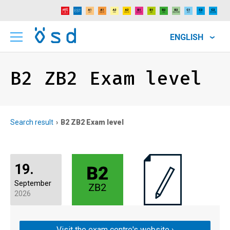
ENGLISH
B2 ZB2 Exam level
Search result
B2 ZB2 Exam level
19.
September
2026
Visit the exam centre's website ›