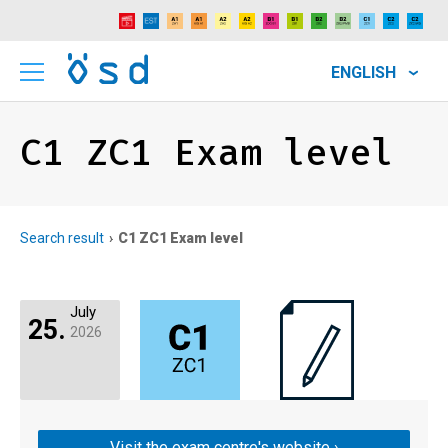
ENGLISH
C1 ZC1 Exam level
Search result
C1 ZC1 Exam level
July
25.
2026
Visit the exam centre's website ›