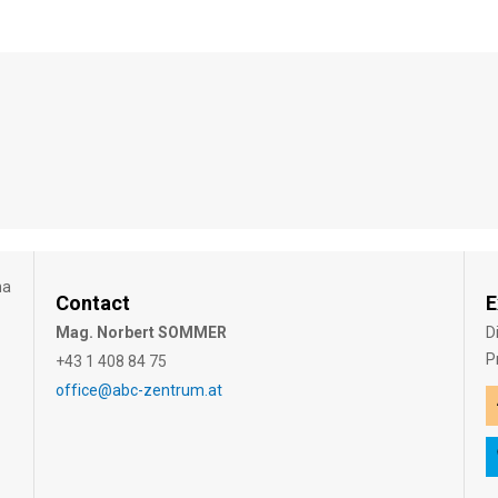
na
Contact
E
Mag. Norbert SOMMER
D
P
+43 1 408 84 75
office@abc-zentrum.at