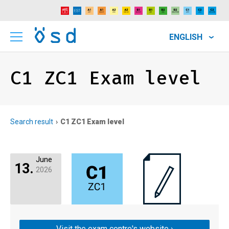
ENGLISH
C1 ZC1 Exam level
Search result
C1 ZC1 Exam level
June
13.
2026
Visit the exam centre's website ›