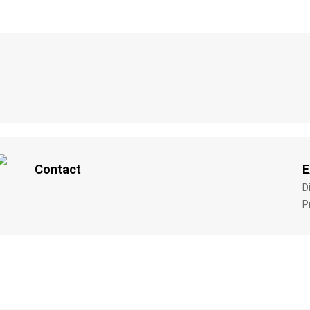
Contact
E
D
P