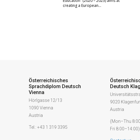
Education” (2020 – 2023) aims at
creating a European…
Österreichisches
Österreichis
Sprachdiplom Deutsch
Deutsch Klag
Vienna
Universitätsst
Hörlgasse 12/13
9020 Klagenfur
1090 Vienna
Austria
Austria
(Mon–Thu 8:00
Tel.: +43 1 319 3395
Fri 8:00–14:00)