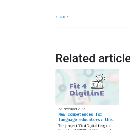
« back
Related articl
22. November 2022
New competences for
language educators: the…
The project “Fit 4 Digital Linguistic