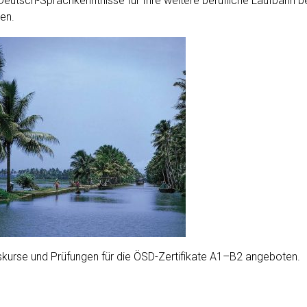
r Deutsch-Sprachkenntnisse für Ihre weitere berufliche Laufbahn
en.
kurse und Prüfungen für die ÖSD-Zertifikate A1–B2 angeboten.