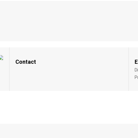
Contact
E
D
P