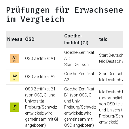
Prüfungen für Erwachsene
im Vergleich
Goethe-
Niveau
ÖSD
telc
Institut (GI)
Goethe-Zertifikat
Start Deutsch 1 
ÖSD Zertifikat A1
A1:
telc Deutsch A1
Start Deutsch 1
Goethe-Zertifikat
Start Deutsch 2 
ÖSD Zertifikat A2
A2
telc Deutsch A2
ÖSD Zertifikat B1
Goethe-Zertifikat
telc Deutsch B1
(von ÖSD, GI und
B1 (von ÖSD, GI
(ursprünglich
Universität
und Univ.
von ÖSD, telc, GI
Freiburg/Schweiz
Freiburg/Schweiz
und Universität
entwickelt; wird
entwickelt; wird
Freiburg/Schwe
gemeinsam mit GI
gemeinsam mit
entwickelt)
angeboten)
ÖSD angeboten)