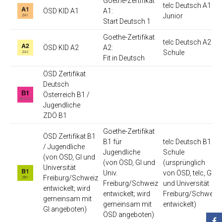
Goethe-Zertifikat
telc Deutsch A1
ÖSD KID A1
A1:
Junior
Start Deutsch 1
Goethe-Zertifikat
telc Deutsch A2
ÖSD KID A2
A2:
Schule
Fit in Deutsch
ÖSD Zertifikat
Deutsch
Österreich B1 /
Jugendliche
ZDÖ B1
Goethe-Zertifikat
ÖSD Zertifikat B1
B1 für
telc Deutsch B1
/ Jugendliche
Jugendliche
Schule
(von ÖSD, GI und
(von ÖSD, GI und
(ursprünglich
Universität
Univ.
von ÖSD, telc, GI
Freiburg/Schweiz
Freiburg/Schweiz
und Universität
entwickelt; wird
entwickelt; wird
Freiburg/Schweiz
gemeinsam mit
gemeinsam mit
entwickelt)
GI angeboten)
ÖSD angeboten)